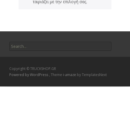
ταιριάζει με την επιλογή σας.
Search
for:
Copyright © TRUCKSHOP.GR
Powered by WordPress
, Theme
i-amaze
by TemplatesNext