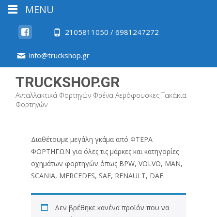
MENU
2105811050 / 6981247272
info@truckshop.gr
TRUCKSHOP.GR
Ανταλλακτικά Φορτηγών Φρένα Αερόφουσκες Τακάκια
Φορτηγών
Διαθέτουμε μεγάλη γκάμα από ΦΤΕΡΑ
ΦΟΡΤΗΓΩΝ για όλες τις μάρκες και κατηγορίες
οχημάτων φορτηγών όπως BPW, VOLVO, MAN,
SCANIA, MERCEDES, SAF, RENAULT, DAF.
Δεν βρέθηκε κανένα προϊόν που να