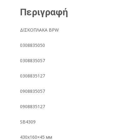
Περιγραφή
ΔΙΣΚΟΠΛΑΚΑ BPW
0308835050
0308835057
0308835127
0908835057
0908835127
SB4309
430х160×45 мм